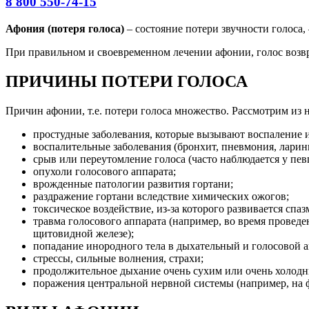
8 800 550-74-15
Афония (потеря голоса)
– состояние потери звучности голоса,
При правильном и своевременном лечении афонии, голос возвра
ПРИЧИНЫ ПОТЕРИ ГОЛОСА
Причин афонии, т.е. потери голоса множество. Рассмотрим из 
простудные заболевания, которые вызывают воспаление и
воспалительные заболевания (бронхит, пневмония, ларинг
срыв или переутомление голоса (часто наблюдается у певц
опухоли голосового аппарата;
врожденные патологии развития гортани;
раздражение гортани вследствие химических ожогов;
токсическое воздействие, из-за которого развивается сп
травма голосового аппарата (например, во время провед
щитовидной железе);
попадание инородного тела в дыхательный и голосовой 
стрессы, сильные волнения, страхи;
продолжительное дыхание очень сухим или очень холодн
поражения центральной нервной системы (например, на ф