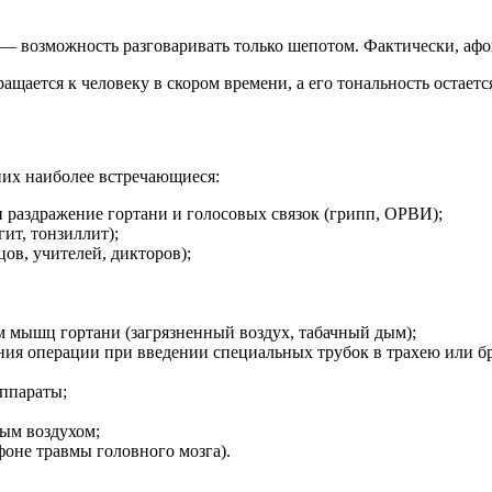
 — возможность разговаривать только шепотом. Фактически, афон
щается к человеку в скором времени, а его тональность остаетс
них наиболее встречающиеся:
 раздражение гортани и голосовых связок (грипп, ОРВИ);
ит, тонзиллит);
ов, учителей, дикторов);
азм мышц гортани (загрязненный воздух, табачный дым);
ения операции при введении специальных трубок в трахею или б
аппараты;
ым воздухом;
оне травмы головного мозга).