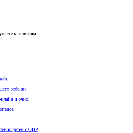
упаете к занятиям
лайн
шего ребенка.
онлайн и очно.
гопедов
ления детей с ОНР