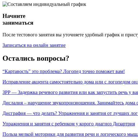
Начните
заниматься
После тестового занятия вы уточняете удобный график и прист
Записаться на онлайн занятие
Остались вопросы?
“Картавость” это проблема? Логопед точно поможет вам!
Исправление акцента самостоятельно дома или с логопедом он
ЗРР — Задержка речевого развития или как запустить речь у ва
Дислалия – нарушение звукопроизношения. Занимайтесь дома 
Дисграфия — что делать? Упражнения и занятия от лучших ло
Упражнения и занятия с ребенком у корого диагноз Дизартрия
Польза мелкой моторики для развития речи и логического мыш