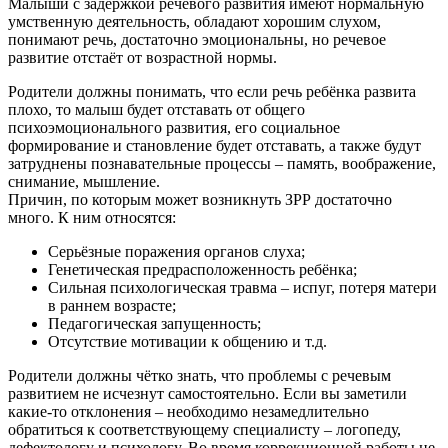
Малыши с задержкой речевого развития имеют нормальную
умственную деятельность, обладают хорошим слухом,
понимают речь, достаточно эмоциональны, но речевое
развитие отстаёт от возрастной нормы.
Родители должны понимать, что если речь ребёнка развита
плохо, то малыш будет отставать от общего
психоэмоционального развития, его социальное
формирование и становление будет отставать, а также будут
затруднены познавательные процессы – память, воображение,
снимание, мышление.
Причин, по которым может возникнуть ЗРР достаточно
много. К ним относятся:
Серьёзные поражения органов слуха;
Генетическая предрасположенность ребёнка;
Сильная психологическая травма – испуг, потеря матери
в раннем возрасте;
Педагогическая запущенность;
Отсутствие мотивации к общению и т.д.
Родители должны чётко знать, что проблемы с речевым
развитием не исчезнут самостоятельно. Если вы заметили
какие-то отклонения – необходимо незамедлительно
обратиться к соответствующему специалисту – логопеду,
дефектологу и психологу. Во время коррекционной работы не