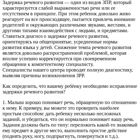
Задержка речевого развития — один из видов ЗПР, который
характеризуется слабой выраженностью речи или ее
отсутствием в принципе. При этом ребенок довольно живо
реагирует на все происходящее, пытается привлечь внимание
родителей и окружающих различными звуками, жестами, и
другими типами взаимодействия с людьми, и предметами.
Ставиться диагноз о задержке речевого развития,
ориентируясь на общепринятые, усредненные нормы
развития языка у детей. Снижение темпа речевого развития
является довольно распространенной проблемой, которая
вполне успешно корректируется при своевременном
обращении к компетентному специалисту.
Специалисты нашего центра проводят полную диагностику,
выявляя причины возникновения ЗРР.
Как определить, что вашему ребёнку необходимо исправление
задержки речевого развития?
1. Малыш хорошо понимает речь, обращенную по отношению
к нему. К примеру, вы можете это проверить наиболее
простым способом: дать ребенку несколько несложных
заданий, и убедиться, что он нормально понимает вашу речь.
Задания должны быть по типу: переложить какой-то знакомый
ему предмет в другое место, выполнить простое действие
(поднять руку, ногу, подпрыгнуть, повернуться и т.д.).