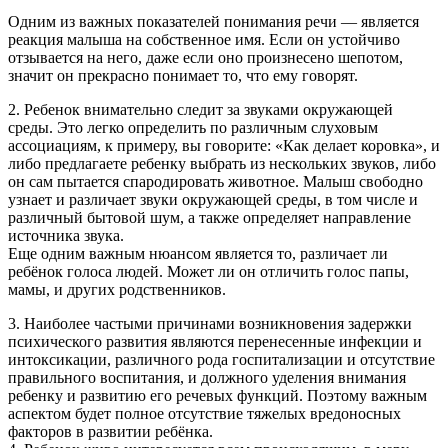
Одним из важных показателей понимания речи — является
реакция малыша на собственное имя. Если он устойчиво
отзывается на него, даже если оно произнесено шепотом,
значит он прекрасно понимает то, что ему говорят.
2. Ребенок внимательно следит за звуками окружающей
среды. Это легко определить по различным слуховым
ассоциациям, к примеру, вы говорите: «Как делает коровка», и
либо предлагаете ребенку выбрать из нескольких звуков, либо
он сам пытается спародировать животное. Малыш свободно
узнает и различает звуки окружающей среды, в том числе и
различный бытовой шум, а также определяет направление
источника звука.
Еще одним важным нюансом является то, различает ли
ребёнок голоса людей. Может ли он отличить голос папы,
мамы, и других родственников.
3. Наиболее частыми причинами возникновения задержки
психического развития являются перенесенные инфекции и
интоксикации, различного рода госпитализации и отсутствие
правильного воспитания, и должного уделения внимания
ребенку и развитию его речевых функций. Поэтому важным
аспектом будет полное отсутствие тяжелых вредоносных
факторов в развитии ребёнка.